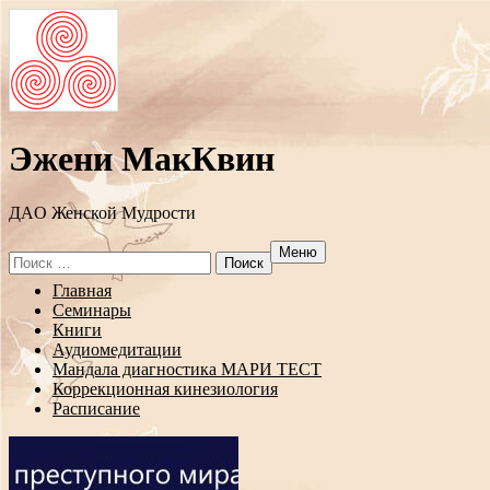
Эжени МакКвин
ДAO Женской Мудрости
Меню
Search
for:
Перейти
Главная
к
Семинары
содержанию
Книги
Аудиомедитации
Мандала диагностика МАРИ ТЕСТ
Коррекционная кинезиология
Расписание