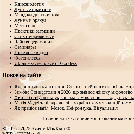
Кинезиология
Лунные практики
Мандала диагностика
Лунный оракул
Места силы
Практики затмений
Стихотворные эссе
Чайная церемония
Семинары
Полезные видео
Фотогалерея
Ukraine sacred place of Goddess
Новое на сайте
Як виникають архетипи. Сучасна нейропсихологічна мод
Зимове Сонцестояння 2026, що змінює жіночу міфологію
Хетські ритуали та українські замовляння — вода, віск і 
Магія Медеї та її паралеллі в українському традиційному 
Як працює магія. Мозок. Нейронаука. Візуалізація
Полное или частичное копирование материа
© 2016 - 2026 Эжени МакКвин®
WEB
-
ITKIN.studio