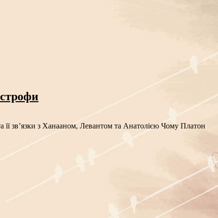
астрофи
а її зв’язки з Ханааном, Левантом та Анатолією Чому Платон