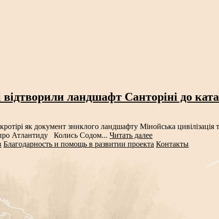
і відтворили ландшафт Санторіні до кат
ротірі як документ зниклого ландшафту Мінойська цивілізація т
у про Атлантиду Колись Содом...
Читать далее
в
Благодарность и помощь в развитии проекта
Контакты