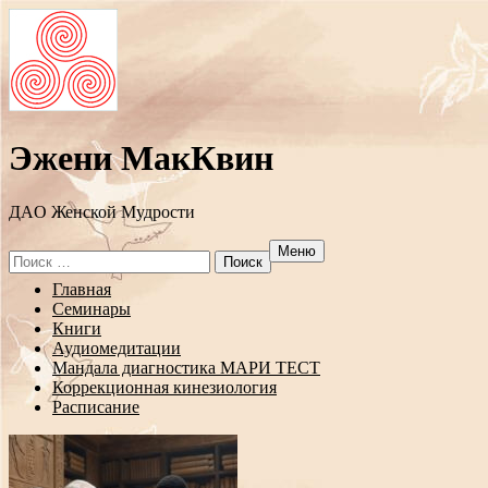
Эжени МакКвин
ДAO Женской Мудрости
Меню
Search
for:
Перейти
Главная
к
Семинары
содержанию
Книги
Аудиомедитации
Мандала диагностика МАРИ ТЕСТ
Коррекционная кинезиология
Расписание