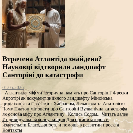
Втрачена Атлантіда знайдена?
Науковці відтворили ландшафт
Санторіні до катастрофи
01.05.2026
Атлантида: міф чи історична пам’ять про Санторіні? Фрески
Акротірі як документ зниклого ландшафту Мінойська
цивілізація та її зв’язки з Ханааном, Левантом та Анатолією
Чому Платон міг знати про Санторіні Вулканічна катастрофа
як основа міфу про Атлантиду Колись Содом...
Читать далее
Индивидуальная консультация
Для организаторов и
издательств
Благодарность и помощь в развитии проекта
Контакты