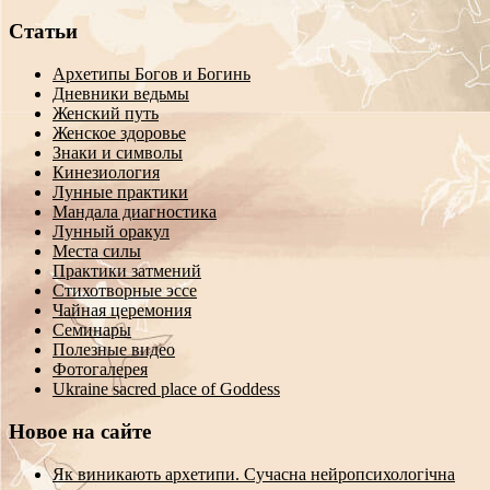
Статьи
Архетипы Богов и Богинь
Дневники ведьмы
Женский путь
Женское здоровье
Знаки и символы
Кинезиология
Лунные практики
Мандала диагностика
Лунный оракул
Места силы
Практики затмений
Стихотворные эссе
Чайная церемония
Семинары
Полезные видео
Фотогалерея
Ukraine sacred place of Goddess
Новое на сайте
Як виникають архетипи. Сучасна нейропсихологічна