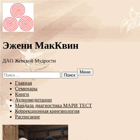
Эжени МакКвин
ДAO Женской Мудрости
Меню
Search
for:
Перейти
Главная
к
Семинары
содержанию
Книги
Аудиомедитации
Мандала диагностика МАРИ ТЕСТ
Коррекционная кинезиология
Расписание