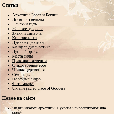
Статьи
Архетипы Богов и Богинь
Дневники ведьмы
Женский путь
Женское здоровье
Знаки и символы
Кинезиология
Лунные практики
Мандала диагностика
Лунный оракул
Места силы
Практики затмений
Стихотворные эссе
Чайная церемония
Семинары
Полезные видео
Фотогалерея
Ukraine sacred place of Goddess
Новое на сайте
Як виникають архетипи. Сучасна нейропсихологічна
модель