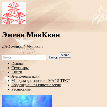
Эжени МакКвин
ДAO Женской Мудрости
Меню
Search
for:
Перейти
Главная
к
Семинары
содержанию
Книги
Аудиомедитации
Мандала диагностика МАРИ ТЕСТ
Коррекционная кинезиология
Расписание