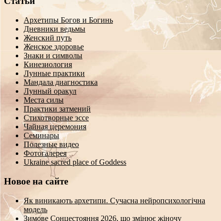
Статьи
Архетипы Богов и Богинь
Дневники ведьмы
Женский путь
Женское здоровье
Знаки и символы
Кинезиология
Лунные практики
Мандала диагностика
Лунный оракул
Места силы
Практики затмений
Стихотворные эссе
Чайная церемония
Семинары
Полезные видео
Фотогалерея
Ukraine sacred place of Goddess
Новое на сайте
Як виникають архетипи. Сучасна нейропсихологічна
модель
Зимове Сонцестояння 2026, що змінює жіночу