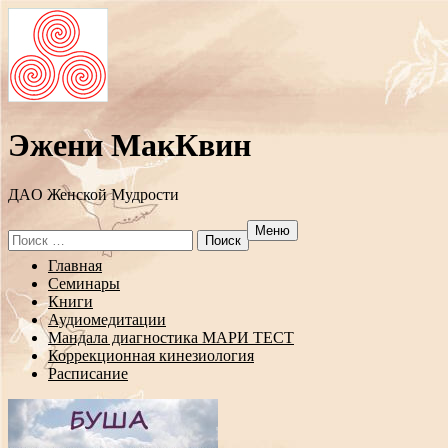
Эжени МакКвин
ДAO Женской Мудрости
Меню
Search
for:
Перейти
Главная
к
Семинары
содержанию
Книги
Аудиомедитации
Мандала диагностика МАРИ ТЕСТ
Коррекционная кинезиология
Расписание