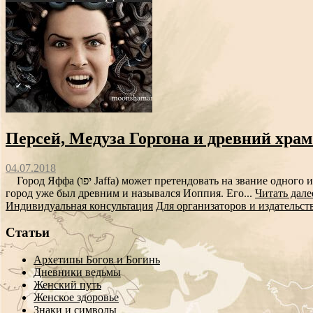
Персей, Медуза Горгона и древний хр
04.07.2018
Город Яффа (יפו Jaffa) может претендовать на звание одного из древнейших городов мира. Археологи фиксируют тут поселение уже в 6000 до н.э. А в мифах и легендах древних греков этот
город уже был древним и назывался Иоппия. Его...
Читать дале
Индивидуальная консультация
Для организаторов и издательст
Статьи
Архетипы Богов и Богинь
Дневники ведьмы
Женский путь
Женское здоровье
Знаки и символы