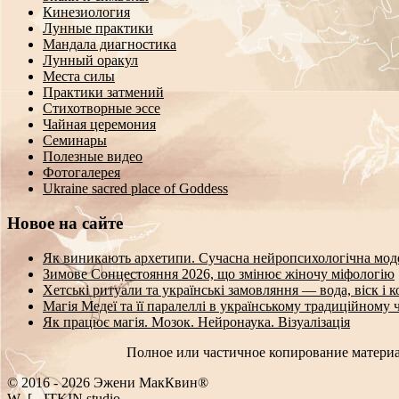
Кинезиология
Лунные практики
Мандала диагностика
Лунный оракул
Места силы
Практики затмений
Стихотворные эссе
Чайная церемония
Семинары
Полезные видео
Фотогалерея
Ukraine sacred place of Goddess
Новое на сайте
Як виникають архетипи. Сучасна нейропсихологічна мод
Зимове Сонцестояння 2026, що змінює жіночу міфологію
Хетські ритуали та українські замовляння — вода, віск і 
Магія Медеї та її паралеллі в українському традиційному 
Як працює магія. Мозок. Нейронаука. Візуалізація
Полное или частичное копирование материа
© 2016 - 2026 Эжени МакКвин®
WEB
-
ITKIN.studio