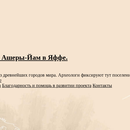
ам Ашеры-Йам в Яффе.
е
в
Благодарность и помощь в развитии проекта
Контакты