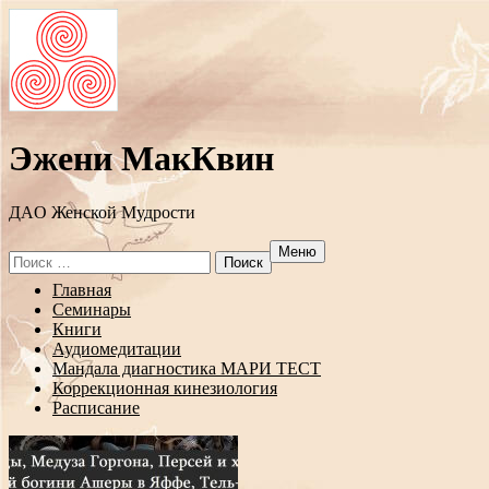
Эжени МакКвин
ДAO Женской Мудрости
Меню
Search
for:
Перейти
Главная
к
Семинары
содержанию
Книги
Аудиомедитации
Мандала диагностика МАРИ ТЕСТ
Коррекционная кинезиология
Расписание