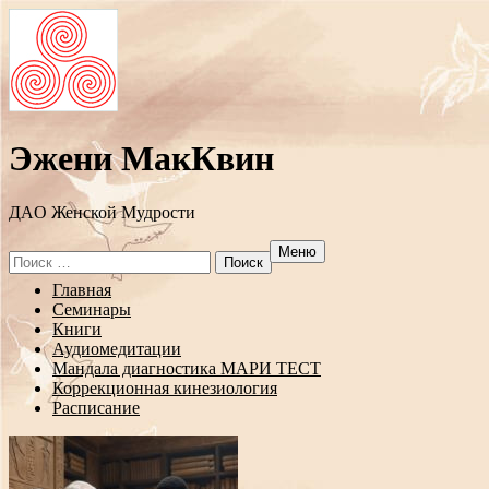
Эжени МакКвин
ДAO Женской Мудрости
Меню
Search
for:
Перейти
Главная
к
Семинары
содержанию
Книги
Аудиомедитации
Мандала диагностика МАРИ ТЕСТ
Коррекционная кинезиология
Расписание