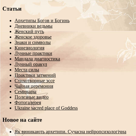
Статьи
Архетипы Богов и Богинь
Дневники ведьмы
Женский путь
Женское здоровье
Знаки и символы
Кинезиология
Лунные практики
Мандала диагностика
Лунный оракул
Места силы
Практики затмений
Стихотворные эссе
Чайная церемония
Семинары
Полезные видео
Фотогалерея
Ukraine sacred place of Goddess
Новое на сайте
Як виникають архетипи. Сучасна нейропсихологічна