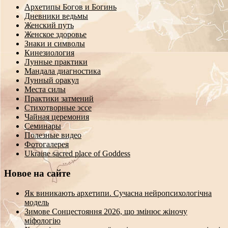
Архетипы Богов и Богинь
Дневники ведьмы
Женский путь
Женское здоровье
Знаки и символы
Кинезиология
Лунные практики
Мандала диагностика
Лунный оракул
Места силы
Практики затмений
Стихотворные эссе
Чайная церемония
Семинары
Полезные видео
Фотогалерея
Ukraine sacred place of Goddess
Новое на сайте
Як виникають архетипи. Сучасна нейропсихологічна
модель
Зимове Сонцестояння 2026, що змінює жіночу
міфологію