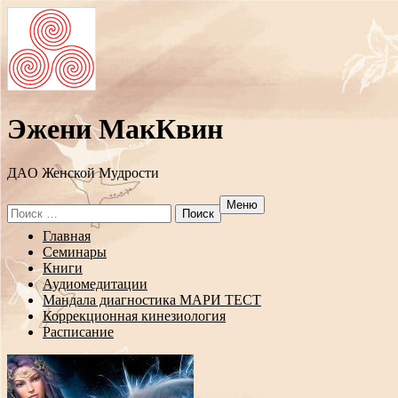
Эжени МакКвин
ДAO Женской Мудрости
Меню
Search
for:
Перейти
Главная
к
Семинары
содержанию
Книги
Аудиомедитации
Мандала диагностика МАРИ ТЕСТ
Коррекционная кинезиология
Расписание