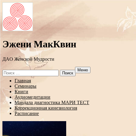
Эжени МакКвин
ДAO Женской Мудрости
Меню
Search
for:
Перейти
Главная
к
Семинары
содержанию
Книги
Аудиомедитации
Мандала диагностика МАРИ ТЕСТ
Коррекционная кинезиология
Расписание