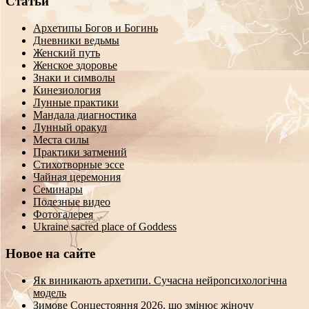
Статьи
Архетипы Богов и Богинь
Дневники ведьмы
Женский путь
Женское здоровье
Знаки и символы
Кинезиология
Лунные практики
Мандала диагностика
Лунный оракул
Места силы
Практики затмений
Стихотворные эссе
Чайная церемония
Семинары
Полезные видео
Фотогалерея
Ukraine sacred place of Goddess
Новое на сайте
Як виникають архетипи. Сучасна нейропсихологічна
модель
Зимове Сонцестояння 2026, що змінює жіночу