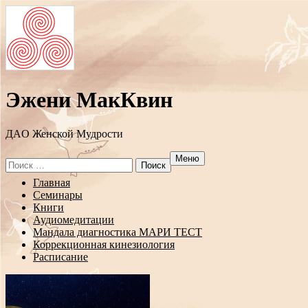
Эжени МакКвин
ДAO Женской Мудрости
Меню
Search
for:
Перейти
Главная
к
Семинары
содержанию
Книги
Аудиомедитации
Мандала диагностика МАРИ ТЕСТ
Коррекционная кинезиология
Расписание