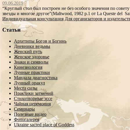
09.06.2019
“Круглый стол был построен не без особого значения по совет
звезды и многое другое”(Maltwood, 1982 p.1 от La Queste del Sain
Индивидуальная консультация
Для организаторов и издательст
Статьи
Архетипы Богов и Богинь
Дневники ведьмы
Женский путь
Женское здоровье
Знаки и символы
Кинезиология
Лунные практики
Мандала диагностика
Лунный оракул
Места силы
Практики затмений
Стихотворные эссе
Чайная церемония
Семинары
Полезные видео
Фотогалерея
Ukraine sacred place of Goddess