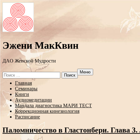
Эжени МакКвин
ДAO Женской Мудрости
Меню
Search
for:
Перейти
Главная
к
Семинары
содержанию
Книги
Аудиомедитации
Мандала диагностика МАРИ ТЕСТ
Коррекционная кинезиология
Расписание
Паломничество в Гластонбери. Глава 3