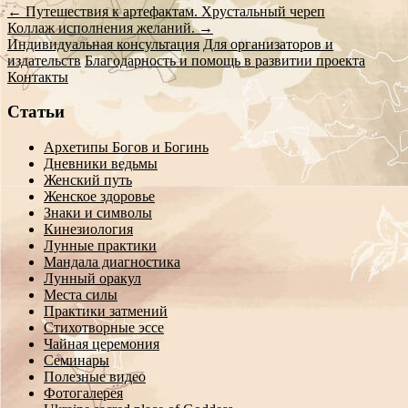
←
Путешествия к артефактам. Хрустальный череп
Коллаж исполнения желаний.
→
Индивидуальная консультация
Для организаторов и
издательств
Благодарность и помощь в развитии проекта
Контакты
Статьи
Архетипы Богов и Богинь
Дневники ведьмы
Женский путь
Женское здоровье
Знаки и символы
Кинезиология
Лунные практики
Мандала диагностика
Лунный оракул
Места силы
Практики затмений
Стихотворные эссе
Чайная церемония
Семинары
Полезные видео
Фотогалерея