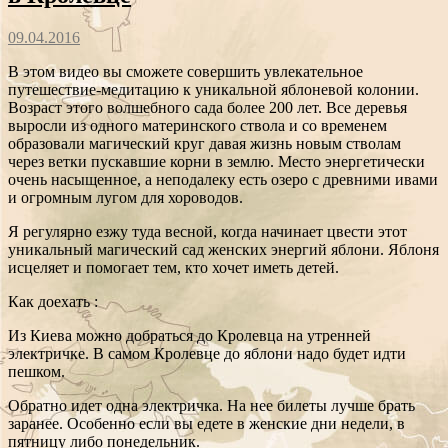
09.04.2016
В этом видео вы сможете совершить увлекательное
путешествие-медитацию к уникальной яблоневой колонии.
Возраст этого волшебного сада более 200 лет. Все деревья
выросли из одного материнского ствола и со временем
образовали магический круг давая жизнь новым стволам
через ветки пускавшие корни в землю. Место энергетически
очень насыщенное, а неподалеку есть озеро с древними ивами
и огромным лугом для хороводов.
Я регулярно езжу туда весной, когда начинает цвести этот
уникальный магический сад женских энергий яблони. Яблоня
исцеляет и помогает тем, кто хочет иметь детей.
Как доехать :
Из Киева можно добраться до Кролевца на утренней
электричке. В самом Кролевце до яблони надо будет идти
пешком.
Обратно идет одна электричка. На нее билеты лучше брать
заранее. Особенно если вы едете в женские дни недели, в
пятницу либо понедельник.