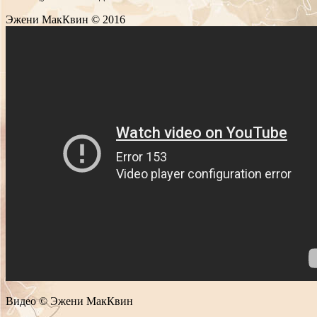
Эжени МакКвин © 2016
Видео © Эжени МакКвин