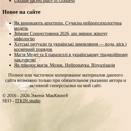
Ukraine sacred place of Goddess
Новое на сайте
Як виникають архетипи. Сучасна нейропсихологічна
модель
Зимове Сонцестояння 2026, що змінює жіночу
міфологію
Хетські ритуали та українські замовляння — вода, віск і
космічний порядок
Магія Медеї та її паралеллі в українському традиційному
чаклунстві
Як працює магія. Мозок. Нейронаука. Візуалізація
Полное или частичное копирование материалов данного
сайта возможно только при обязательном указании автора и
активной гиперссылки на мой сайт.
© 2016 - 2026 Эжени МакКвин®
SEO
-
ITKIN.studio