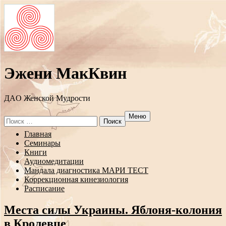
Эжени МакКвин
ДAO Женской Мудрости
Меню
Search
for:
Перейти
Главная
к
Семинары
содержанию
Книги
Аудиомедитации
Мандала диагностика МАРИ ТЕСТ
Коррекционная кинезиология
Расписание
Места силы Украины. Яблоня-колония
в Кролевце