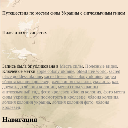
Путешествия по местам силы Украины с англоязычным гидом
Поделиться в соцсетях
Запись была опубликована в
Места силы
,
Полезные видео
.
Ключевые метки
apple colony ukraine
,
oldest tree world
,
sacred
place goddess ukraine
,
sacred tree apple colony ukraine
,
видео
яблоня колоня кролевец
,
женские места силы украины
,
как
доехать до яблони колонии
,
места силы украины
англоязычный гид
,
фото кролевец яблоня колония
,
фото места
силы украины
,
что посмотреть в кролевце
,
яблоня колония
,
яблоня колония украина
,
яблоня колония фото
,
яблоня
кролевец
.
Сообщение
Навигация
навигации