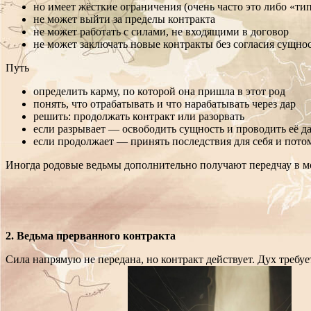
но имеет жёсткие ограничения (очень часто это либо «тип
не может выйти за пределы контракта
не может работать с силами, не входящими в договор
не может заключать новые контракты без согласия сущно
Путь
определить карму, по которой она пришла в этот род
понять, что отрабатывать и что нарабатывать через дар
решить: продолжать контракт или разорвать
если разрывает — освободить сущность и проводить её д
если продолжает — принять последствия для себя и пото
Иногда родовые ведьмы дополнительно получают передчау в мо
2. Ведьма прерванного контракта
Сила напрямую не передана, но контракт действует. Дух требу