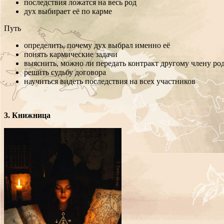
последствия ложатся на весь род
дух выбирает её по карме
Путь
определить, почему дух выбрал именно её
понять кармические задачи
выяснить, можно ли передать контракт другому члену ро
решить судьбу договора
научиться видеть последствия на всех участников
3. Книжница