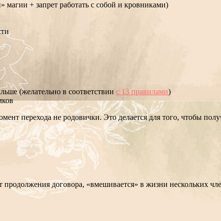
» магии + запрет работать с собой и кровниками)
сти
альше (желательно в соответствии
с 13 правилами
)
мков
мент перехода не родовички. Это делается для того, чтобы пол
ет продолжения договора, «вмешивается» в жизни нескольких чле