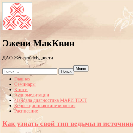
Эжени МакКвин
ДAO Женской Мудрости
Меню
Search
for:
Перейти
Главная
к
Семинары
содержанию
Книги
Аудиомедитации
Мандала диагностика МАРИ ТЕСТ
Коррекционная кинезиология
Расписание
Как узнать свой тип ведьмы и источник