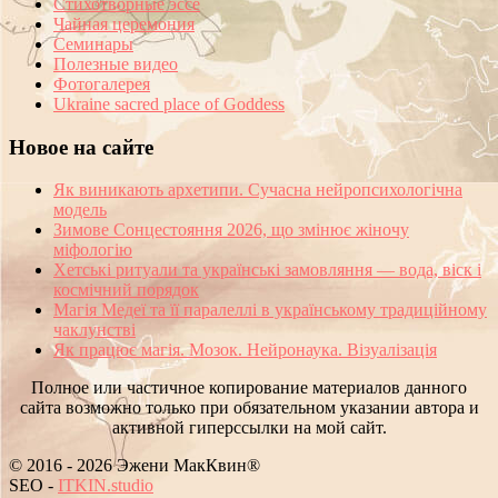
Стихотворные эссе
Чайная церемония
Семинары
Полезные видео
Фотогалерея
Ukraine sacred place of Goddess
Новое на сайте
Як виникають архетипи. Сучасна нейропсихологічна
модель
Зимове Сонцестояння 2026, що змінює жіночу
міфологію
Хетські ритуали та українські замовляння — вода, віск і
космічний порядок
Магія Медеї та її паралеллі в українському традиційному
чаклунстві
Як працює магія. Мозок. Нейронаука. Візуалізація
Полное или частичное копирование материалов данного
сайта возможно только при обязательном указании автора и
активной гиперссылки на мой сайт.
© 2016 - 2026 Эжени МакКвин®
SEO
-
ITKIN.studio