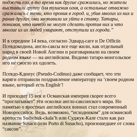
поджечь его, в то время как другие сражались, но жители
выставили группу для тушения огня, а остальные отважно
сражались с теми, кто проник в город. и, убив многих из них и
ранив других, они заставили их уйти в ставку. Татары,
понимая, что ничего не могут сделать против них и что
многие из их людей умирают, отступили из города.”
И в середине 14 века, согласно Эдвард-саге и De Officiis
Псевдокодина, англо-саксы все еще жили, как отдельный
народ в своей Новой Англии и разговаривали на своем
родном языке — на английском. Видимо татаро-монгольское
иго не смогло их одолеть.
Псевдо-Кдинус (Pseudo-Codinus) даже сообщает, что эти
варяги отправили поздравление императору на ‘своем родном
языке, который есть English’!
И приходит 15 век и Османская империя скорее всего
“проглатывает” эти осколки англо-саксонского мира. Но
памятью о яростных английских воинах стал современный
Новороссийск. Ведь, возможно, “исходником” для османской
крепости Sudschuk-ckala’h или Суджук-Кале стало как раз
название Susaco (или Porto di Susacho), произошедшее от слова
“саксон”.