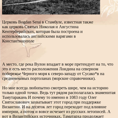
Церковь Bogdan Serai в Стамбуле, известная также
как церковь Святых Николая и Августина
Кентерберийских, которая была построена и
использовалась английскими варягами в
Константинополе
А место, где река Вулон впадает в море претендует на то, что
это и есть место расположения Лондина на северном
побережье Черного моря к северо-западу от Сусако*в на
средневековых портоланах (морские справочники).
Но мне всегда любопытно смотреть шире, чем на историю
только одной точки. Ведь тут рядом располагалась знаменитая
Тьмутаракань И почему то именно в 1083 году Олег
Святославович захватывает этот город при поддержке
Византии. И на десяток лет город переходит под влияние
империи, а потом и вовсе исчезает из русских летописей. А
вот в Византийских источниках, Таматарха продолжает