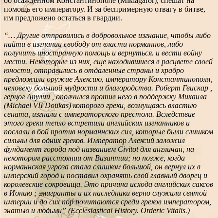
об осажденном Константинополе (Miklagarðr), спешат на
помощь его императору. И за беспримерную отвагу в битве,
им предложено остаться в гвардии.
“… Другие отправились в добровольное изгнание, чтобы либо
найти в изгнании свободу от власти норманнов, либо
получить иностранную помощь и вернуться. и вести войну
мести. Некоторые из них, еще находившиеся в расцвете своей
юности, отправились в отдаленные страны и храбро
предложили оружие Алексию, императору Константинополя,
человеку большой мудрости и благородства. Роберт Гвискар ,
герцог Апулии , ополчился против него в поддержку Михаила
(Michael VII Doukas) которого греки, возмущаясь властью
сената, изгнали с императорского престола. Вследствие
этого греки тепло встретили английских изгнанников и
послали в бой против норманнских сил, которые были слишком
сильны для одних греков. Император Алексий заложил
фундамент города под названием Civitot для англичан, на
некотором расстоянии от Византии; но позже, когда
норманнская угроза стала слишком большой, он вернул их в
имперский город и поставил охранять свой главный дворец и
королевские сокровища. Это причина исхода английских саксов
в Ионию ; эмигранты и их наследники верно служили святой
империи и до сих пор почитаются среди греков императором,
знатью и людьми” (Ecclesiastical History. Orderic Vitalis.)