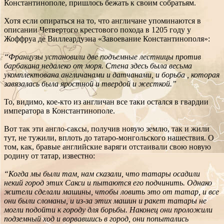
Константинополе, пришлось бежать к своим собратьям.
Хотя если опираться на то, что англичане упоминаются в
описании Четвертого крестового похода в 1205 году у
Жоффруа де Виллеардуэна «Завоевание Константинополя»:
“Французы установили две подъемные лестницы против
барбакана недалеко от моря. Стена здесь была весьма
укомплектована англичанами и датчанами, и борьба , которая
завязалась была яростной и твердой и жесткой.”
То, видимо, кое-кто из англичан все таки остался в гвардии
императора в Константинополе.
Вот так эти англо-саксы, получив новую землю, так и жили
тут, не тужили, вплоть до татаро-монгольского нашествия. О
том, как, бравые английские варяги отстаивали свою новую
родину от татар, известно:
“Когда мы были там, нам сказали, что татары осадили
некий город этих Сакси и пытаются его подчинить. Однако
жители сделали машины, чтобы ловить это от татар, и все
они были сломаны, и из-за этих машин и ракет татары не
могли подойти к городу для борьбы. Наконец они проложили
подземный ход и ворвавшись в город, они попытались