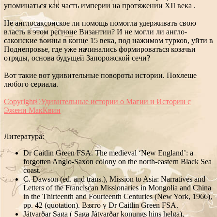
упоминаться как часть империи на протяжении XII века .
Не англосаксонское ли помощь помогла удерживать свою
власть в этом регионе Византии? И не могли ли англо-
саконские воины в конце 15 века, под нажимом турков, уйти в
Поднепровье, где уже начинались формироваться козачьи
отряды, основа будущей Запорожской сечи?
Вот такие вот удивительные повороты истории. Похлеще
любого сериала.
Copyright©Удивительные истории о Магии и Истории с
Эжени МакКвин
Литература:
Dr Caitlin Green FSA. The medieval ‘New England’: a
forgotten Anglo-Saxon colony on the north-eastern Black Sea
coast.
C. Dawson (ed. and trans.), Mission to Asia: Narratives and
Letters of the Franciscan Missionaries in Mongolia and China
in the Thirteenth and Fourteenth Centuries (New York, 1966),
pp. 42 (quotation). Взято у Dr Caitlin Green FSA.
Játvarðar Saga ( Saga Játvarðar konungs hins helga),