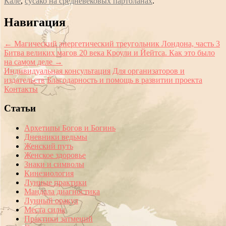
Кале
,
сусако на средневековых партоланах
.
Сообщение
Навигация
навигации
←
Магический энергетический треугольник Лондона, часть 3
Битва великих магов 20 века Кроули и Йейтса. Как это было
на самом деле
→
Индивидуальная консультация
Для организаторов и
издательств
Благодарность и помощь в развитии проекта
Контакты
Статьи
Архетипы Богов и Богинь
Дневники ведьмы
Женский путь
Женское здоровье
Знаки и символы
Кинезиология
Лунные практики
Мандала диагностика
Лунный оракул
Места силы
Практики затмений