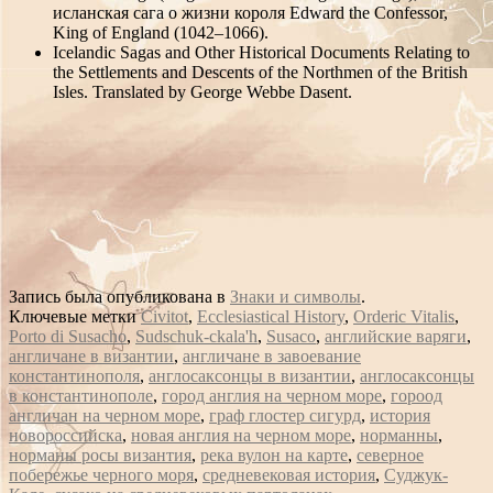
исланская сага о жизни короля Edward the Confessor,
King of England (1042–1066).
Icelandic Sagas and Other Historical Documents Relating to
the Settlements and Descents of the Northmen of the British
Isles. Translated by George Webbe Dasent.
Запись была опубликована в
Знаки и символы
.
Ключевые метки
Civitot
,
Ecclesiastical History
,
Orderic Vitalis
,
Porto di Susacho
,
Sudschuk-ckala'h
,
Susaco
,
английские варяги
,
англичане в византии
,
англичане в завоевание
константинополя
,
англосаксонцы в византии
,
англосаксонцы
в константинополе
,
город англия на черном море
,
гороод
англичан на черном море
,
граф глостер сигурд
,
история
новороссийска
,
новая англия на черном море
,
норманны
,
норманы росы византия
,
река вулон на карте
,
северное
побережье черного моря
,
средневековая история
,
Суджук-