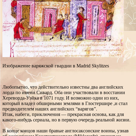
Изображение варяжской гвардии в Madrid Skylitzes
Любопытно, что действительно известны два английских
лорда по имени Сивард. Оба они участвовали в восстании
Хереворда-Уэйка в 1071 году. И возможно одни из них,
который владел обширными землями в Глостершире ,и стал
предводителем наших английских “варягов”.
Итак, набеги, приключения — прекрасная основа, как для
какого-нибудь сериала, но в первую очередь реальной жизни.
В конце концов наши бравые англосаксонские воины, узнав