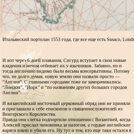
Итальянский портолан 1553 года, где все еще есть Susaco, Londi
И вот через 6 дней плавания, Сигурд вступает в свои новые
владения и мечом отбивает их у язычников. Забавно, но и
тогда англичане видимо были весьма консервативны. Потому
что, не долго думая, новую землю они назвали просто —
“Англия”. С главными городами тоже не заморачивались:
“Лондон”, “Йорк” и “по названиям других больших городов
Англии”.
И византийский восточный церковный обряд они не приняли
и приглашали к себе епископов и священнослужителей из
Венгерского Королевства.
Правда они слегка подпортили отношения с Византией, когда
Алексий прислал чиновника за налогом, а гордые английские
варяги взяли и убили его. Ну тут и тем, кто еще таки остался в