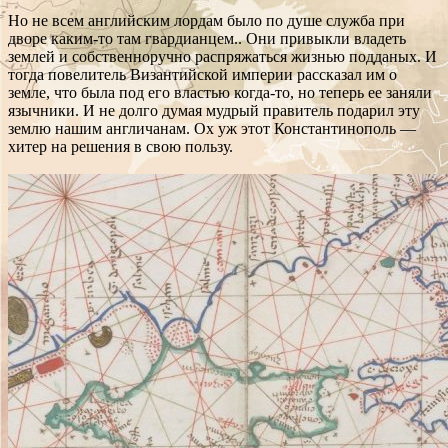
Но не всем английским лордам было по душе служба при
дворе каким-то там гвардианцем.. Они привыкли владеть
землей и собственноручно распряжаться жизнью подданых. И
тогда повелитель Византийской империи рассказал им о
земле, что была под его властью когда-то, но теперь ее заняли
язычники. И не долго думая мудрый правитель подарил эту
землю нашим англичанам. Ох уж этот Константинополь —
хитер на решения в свою пользу.