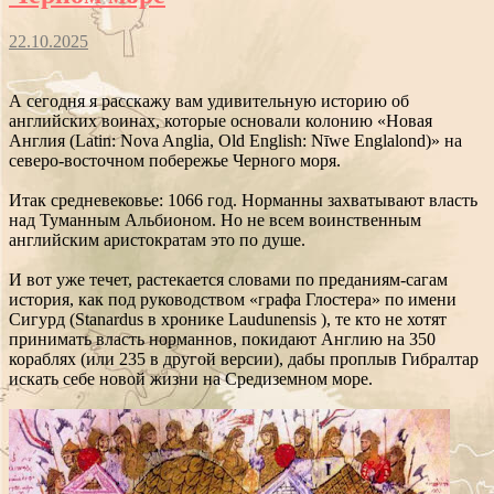
22.10.2025
А сегодня я расскажу вам удивительную историю об
английских воинах, которые основали колонию «Новая
Англия (Latin: Nova Anglia, Old English: Nīwe Englalond)» на
северо-восточном побережье Черного моря.
Итак средневековье: 1066 год. Норманны захватывают власть
над Туманным Альбионом. Но не всем воинственным
английским аристократам это по душе.
И вот уже течет, растекается словами по преданиям-сагам
история, как под руководством «графа Глостера» по имени
Сигурд (Stanardus в хронике Laudunensis ), те кто не хотят
принимать власть норманнов, покидают Англию на 350
кораблях (или 235 в другой версии), дабы проплыв Гибралтар
искать себе новой жизни на Средиземном море.