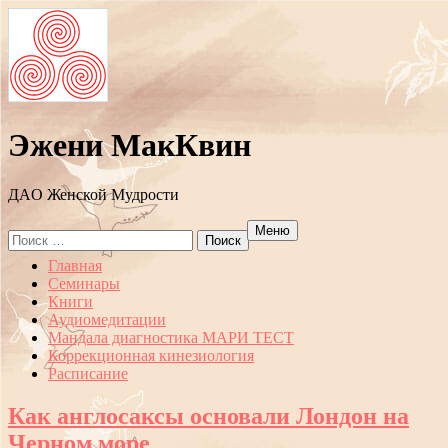
Эжени МакКвин
ДAO Женской Мудрости
Меню
Search
for:
Перейти
Главная
к
Семинары
содержанию
Книги
Аудиомедитации
Мандала диагностика МАРИ ТЕСТ
Коррекционная кинезиология
Расписание
Как англосаксы основали Лондон на
Черном море