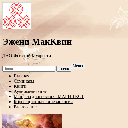
Эжени МакКвин
ДAO Женской Мудрости
Меню
Search
for:
Перейти
Главная
к
Семинары
содержанию
Книги
Аудиомедитации
Мандала диагностика МАРИ ТЕСТ
Коррекционная кинезиология
Расписание