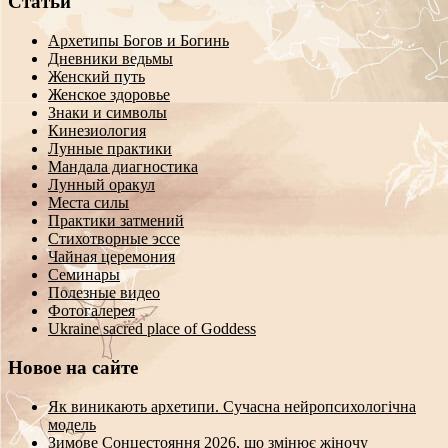
Статьи
Архетипы Богов и Богинь
Дневники ведьмы
Женский путь
Женское здоровье
Знаки и символы
Кинезиология
Лунные практики
Мандала диагностика
Лунный оракул
Места силы
Практики затмений
Стихотворные эссе
Чайная церемония
Семинары
Полезные видео
Фотогалерея
Ukraine sacred place of Goddess
Новое на сайте
Як виникають архетипи. Сучасна нейропсихологічна
модель
Зимове Сонцестояння 2026, що змінює жіночу