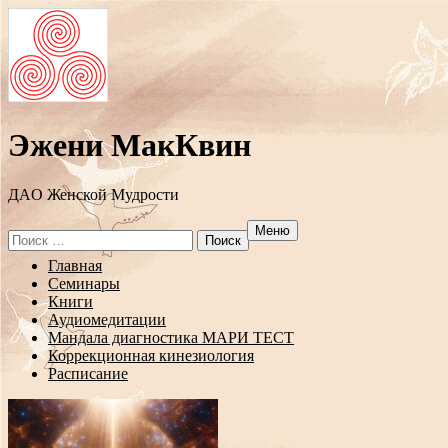
Эжени МакКвин
ДAO Женской Мудрости
Меню
Search
for:
Перейти
Главная
к
Семинары
содержанию
Книги
Аудиомедитации
Мандала диагностика МАРИ ТЕСТ
Коррекционная кинезиология
Расписание