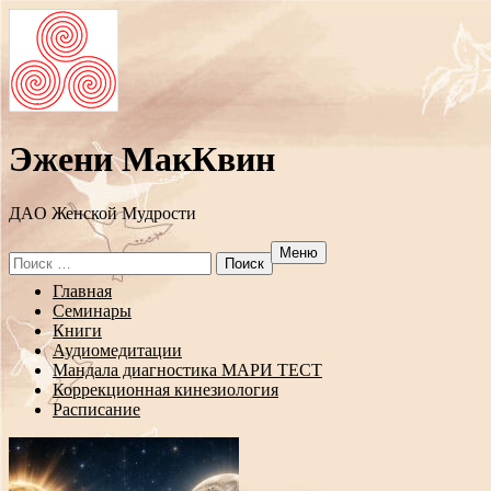
Эжени МакКвин
ДAO Женской Мудрости
Меню
Search
for:
Перейти
Главная
к
Семинары
содержанию
Книги
Аудиомедитации
Мандала диагностика МАРИ ТЕСТ
Коррекционная кинезиология
Расписание