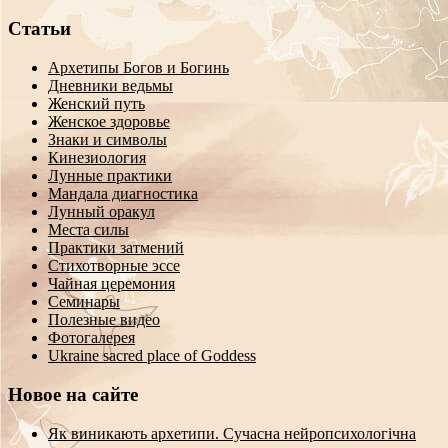
Статьи
Архетипы Богов и Богинь
Дневники ведьмы
Женский путь
Женское здоровье
Знаки и символы
Кинезиология
Лунные практики
Мандала диагностика
Лунный оракул
Места силы
Практики затмений
Стихотворные эссе
Чайная церемония
Семинары
Полезные видео
Фотогалерея
Ukraine sacred place of Goddess
Новое на сайте
Як виникають архетипи. Сучасна нейропсихологічна