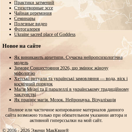
Практики затмений
Стихотворные эссе
Чайная церемония
Семинары
Полезные видео
Фотогалерея
Ukraine sacred place of Goddess
Новое на сайте
Як виникають архетипи. Сучасна нейропсихологічна
модель
Зимове Сонцестояння 2026, що змінює жіночу
міфологію
Хетські ритуали та українські замовляння — вода, віск і
космічний порядок
Магія Медеї та її паралеллі в українському традиційному
чаклунстві
Як працює магія. Мозок. Нейронаука. Візуалізація
Полное или частичное копирование материалов данного
сайта возможно только при обязательном указании автора и
активной гиперссылки на мой сайт.
© 2016 - 2026 Эжени МакКвин®