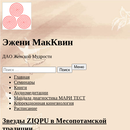
Эжени МакКвин
ДAO Женской Мудрости
Меню
Search
for:
Перейти
Главная
к
Семинары
содержанию
Книги
Аудиомедитации
Мандала диагностика МАРИ ТЕСТ
Коррекционная кинезиология
Расписание
Звезды ZIQPU в Месопотамской
традиции.