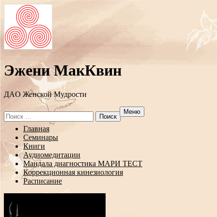
Эжени МакКвин
ДAO Женской Мудрости
Меню
Search
for:
Перейти
Главная
к
Семинары
содержанию
Книги
Аудиомедитации
Мандала диагностика МАРИ ТЕСТ
Коррекционная кинезиология
Расписание