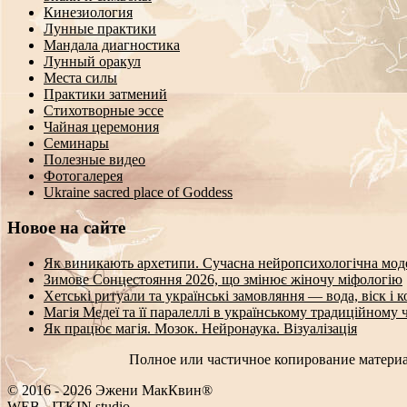
Кинезиология
Лунные практики
Мандала диагностика
Лунный оракул
Места силы
Практики затмений
Стихотворные эссе
Чайная церемония
Семинары
Полезные видео
Фотогалерея
Ukraine sacred place of Goddess
Новое на сайте
Як виникають архетипи. Сучасна нейропсихологічна мод
Зимове Сонцестояння 2026, що змінює жіночу міфологію
Хетські ритуали та українські замовляння — вода, віск і 
Магія Медеї та її паралеллі в українському традиційному 
Як працює магія. Мозок. Нейронаука. Візуалізація
Полное или частичное копирование материа
© 2016 - 2026 Эжени МакКвин®
WEB
-
ITKIN.studio