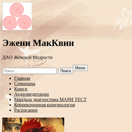
Эжени МакКвин
ДAO Женской Мудрости
Меню
Search
for:
Перейти
Главная
к
Семинары
содержанию
Книги
Аудиомедитации
Мандала диагностика МАРИ ТЕСТ
Коррекционная кинезиология
Расписание