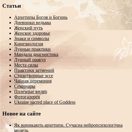
Статьи
Архетипы Богов и Богинь
Дневники ведьмы
Женский путь
Женское здоровье
Знаки и символы
Кинезиология
Лунные практики
Мандала диагностика
Лунный оракул
Места силы
Практики затмений
Стихотворные эссе
Чайная церемония
Семинары
Полезные видео
Фотогалерея
Ukraine sacred place of Goddess
Новое на сайте
Як виникають архетипи. Сучасна нейропсихологічна
модель