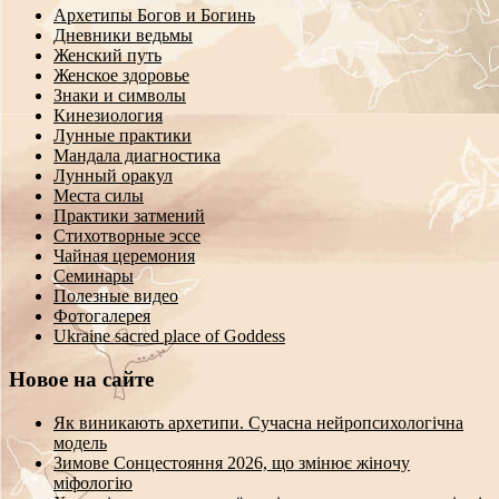
Архетипы Богов и Богинь
Дневники ведьмы
Женский путь
Женское здоровье
Знаки и символы
Кинезиология
Лунные практики
Мандала диагностика
Лунный оракул
Места силы
Практики затмений
Стихотворные эссе
Чайная церемония
Семинары
Полезные видео
Фотогалерея
Ukraine sacred place of Goddess
Новое на сайте
Як виникають архетипи. Сучасна нейропсихологічна
модель
Зимове Сонцестояння 2026, що змінює жіночу
міфологію