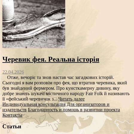
Черевик фея. Реальна історія
22.04.2026
Отже, вечоріє та знов настав час загадкових історій.
Сьогодні я вам розповім про фея, що втратив черевика, який
був знайдений фермером. Про кунсткамерну дивину, яку
добре знають шукачі містичного народу Fair Folk й називають
її «фейський черевичок з...
Читать далее
Индивидуальная консультация
Для организаторов и
издательств
Благодарность и помощь в развитии проекта
Контакты
Статьи