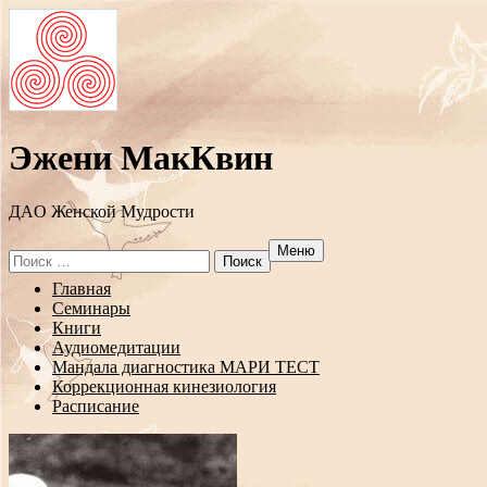
Эжени МакКвин
ДAO Женской Мудрости
Меню
Search
for:
Перейти
Главная
к
Семинары
содержанию
Книги
Аудиомедитации
Мандала диагностика МАРИ ТЕСТ
Коррекционная кинезиология
Расписание