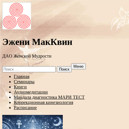
Эжени МакКвин
ДAO Женской Мудрости
Меню
Search
for:
Перейти
Главная
к
Семинары
содержанию
Книги
Аудиомедитации
Мандала диагностика МАРИ ТЕСТ
Коррекционная кинезиология
Расписание