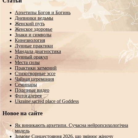
Статьи
Архетипы Богов и Богинь
Дневники ведьмы
Женский путь
Женское здоровье
Знаки и символы
Кинезиология
Лунные практики
Мандала диагностика
Лунный оракул
Места силы
Практики затмений
Стихотворные эссе
Чайная церемония
Семинары
Полезные видео
Фотогалерея
Ukraine sacred place of Goddess
Новое на сайте
Як виникають архетипи. Сучасна нейропсихологічна
модель
Зимове Сонцестояння 2026, що змінює жіночу