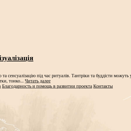
зуалізація
ю та сенсуалізацію під час ритуалів. Тантріки та буддісти можут
ки, тонко...
Читать далее
в
Благодарность и помощь в развитии проекта
Контакты