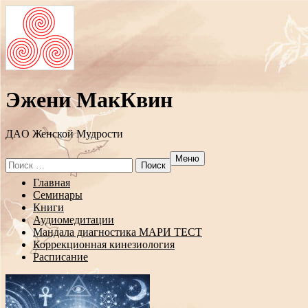
Эжени МакКвин
ДAO Женской Мудрости
Меню
Search
for:
Перейти
Главная
к
Семинары
содержанию
Книги
Аудиомедитации
Мандала диагностика МАРИ ТЕСТ
Коррекционная кинезиология
Расписание