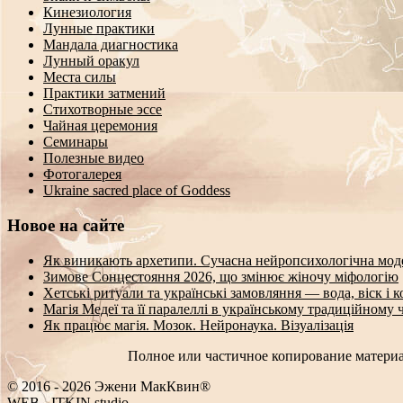
Кинезиология
Лунные практики
Мандала диагностика
Лунный оракул
Места силы
Практики затмений
Стихотворные эссе
Чайная церемония
Семинары
Полезные видео
Фотогалерея
Ukraine sacred place of Goddess
Новое на сайте
Як виникають архетипи. Сучасна нейропсихологічна мод
Зимове Сонцестояння 2026, що змінює жіночу міфологію
Хетські ритуали та українські замовляння — вода, віск і 
Магія Медеї та її паралеллі в українському традиційному 
Як працює магія. Мозок. Нейронаука. Візуалізація
Полное или частичное копирование материа
© 2016 - 2026 Эжени МакКвин®
W
_
—
-
ITKIN.studio