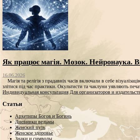
Як працює магія. Мозок. Нейронаука. Ві
16.06.2026
Магія та релігія з прадавніх часів включали в себе візуалізаці
злітися під час практики. Окультисти та чаклуни уявляють печат
Индивидуальная консультация
Для организаторов и издательст
Статьи
Архетипы Богов и Богинь
Дневники ведьмы
Женский путь
Женское здоровье
Знаки и символы