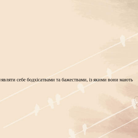
ь уявляти себе бодхісатвами та бажествами, із якими вони мають