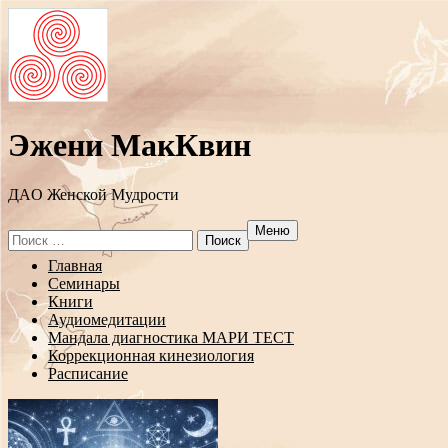
Эжени МакКвин
ДAO Женской Мудрости
Меню
Search
for:
Перейти
Главная
к
Семинары
содержанию
Книги
Аудиомедитации
Мандала диагностика МАРИ ТЕСТ
Коррекционная кинезиология
Расписание