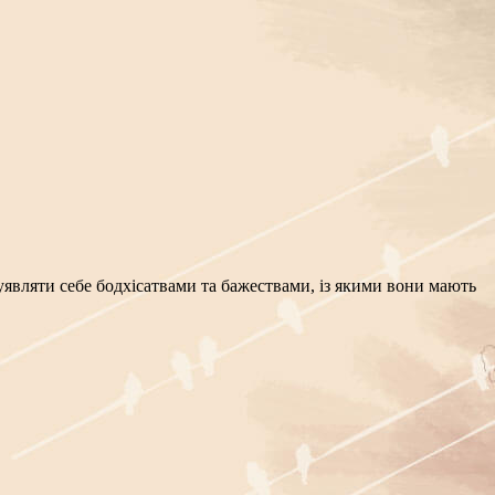
ь уявляти себе бодхісатвами та бажествами, із якими вони мають