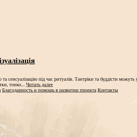
зуалізація
ю та сенсуалізацію під час ритуалів. Тантріки та буддісти можут
ки, тонко...
Читать далее
в
Благодарность и помощь в развитии проекта
Контакты