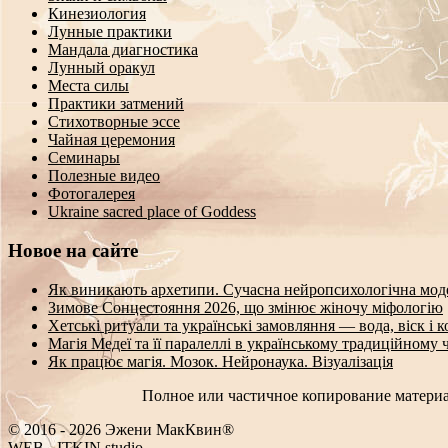
Кинезиология
Лунные практики
Мандала диагностика
Лунный оракул
Места силы
Практики затмений
Стихотворные эссе
Чайная церемония
Семинары
Полезные видео
Фотогалерея
Ukraine sacred place of Goddess
Новое на сайте
Як виникають архетипи. Сучасна нейропсихологічна мод
Зимове Сонцестояння 2026, що змінює жіночу міфологію
Хетські ритуали та українські замовляння — вода, віск і 
Магія Медеї та її паралеллі в українському традиційному 
Як працює магія. Мозок. Нейронаука. Візуалізація
Полное или частичное копирование материа
© 2016 - 2026 Эжени МакКвин®
WEB
-
ITKIN.studio