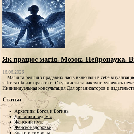
Як працює магія. Мозок. Нейронаука. Ві
16.06.2026
Магія та релігія з прадавніх часів включали в себе візуалізаці
злітися під час практики. Окультисти та чаклуни уявляють печат
Индивидуальная консультация
Для организаторов и издательст
Статьи
Архетипы Богов и Богинь
Дневники ведьмы
Женский путь
Женское здоровье
Знаки и символы