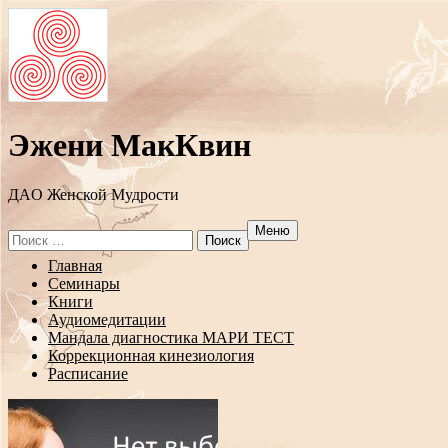
Эжени МакКвин
ДAO Женской Мудрости
Меню
Search
for:
Перейти
Главная
к
Семинары
содержанию
Книги
Аудиомедитации
Мандала диагностика МАРИ ТЕСТ
Коррекционная кинезиология
Расписание