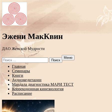
Эжени МакКвин
ДAO Женской Мудрости
Меню
Search
for:
Перейти
Главная
к
Семинары
содержанию
Книги
Аудиомедитации
Мандала диагностика МАРИ ТЕСТ
Коррекционная кинезиология
Расписание