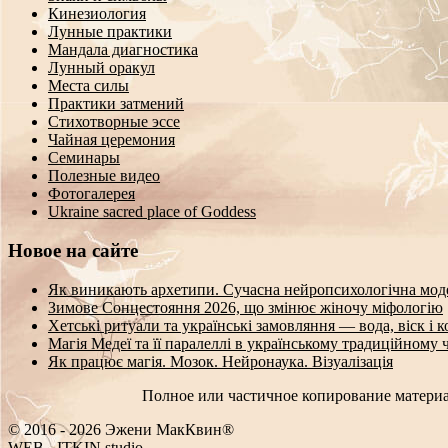
Кинезиология
Лунные практики
Мандала диагностика
Лунный оракул
Места силы
Практики затмений
Стихотворные эссе
Чайная церемония
Семинары
Полезные видео
Фотогалерея
Ukraine sacred place of Goddess
Новое на сайте
Як виникають архетипи. Сучасна нейропсихологічна мод
Зимове Сонцестояння 2026, що змінює жіночу міфологію
Хетські ритуали та українські замовляння — вода, віск і 
Магія Медеї та її паралеллі в українському традиційному 
Як працює магія. Мозок. Нейронаука. Візуалізація
Полное или частичное копирование материа
© 2016 - 2026 Эжени МакКвин®
_
E
!
-
ITKIN.studio