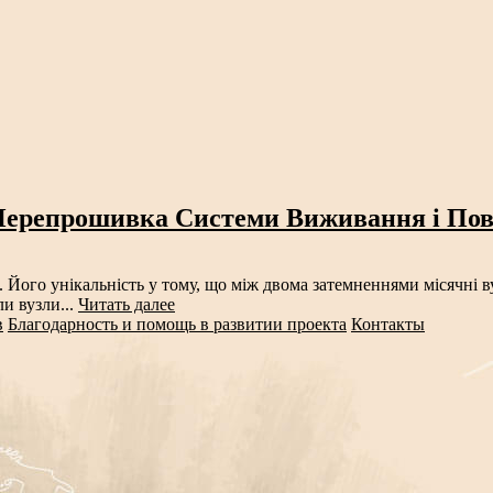
Перепрошивка Системи Виживання і Пов
Його унікальність у тому, що між двома затемненнями місячні в
ли вузли...
Читать далее
в
Благодарность и помощь в развитии проекта
Контакты