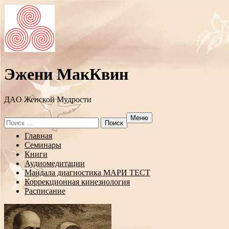
Эжени МакКвин
ДAO Женской Мудрости
Меню
Search
for:
Перейти
Главная
к
Семинары
содержанию
Книги
Аудиомедитации
Мандала диагностика МАРИ ТЕСТ
Коррекционная кинезиология
Расписание