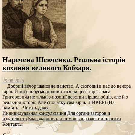
Наречена Шевченка. Реальна історія
кохання великого Кобзаря.
29.08.2025
Добрий вечор шановне панство. А сьогодні в нас до вечора
вірш. Й ми спобуємо подивитися на цей твір Тараса
Григоровича не тількі з позиції верстви віршелюбців, але й з
реальной історії. Але спочатку сам вірш. ЛИКЕРІ (На
пам’ять...
Читать далее
Индивидуальная консультация
Для организаторов и
издательств
Благодарность и помощь в развитии проекта
Контакты