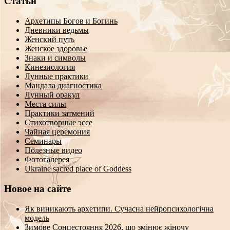
Статьи
Архетипы Богов и Богинь
Дневники ведьмы
Женский путь
Женское здоровье
Знаки и символы
Кинезиология
Лунные практики
Мандала диагностика
Лунный оракул
Места силы
Практики затмений
Стихотворные эссе
Чайная церемония
Семинары
Полезные видео
Фотогалерея
Ukraine sacred place of Goddess
Новое на сайте
Як виникають архетипи. Сучасна нейропсихологічна
модель
Зимове Сонцестояння 2026, що змінює жіночу