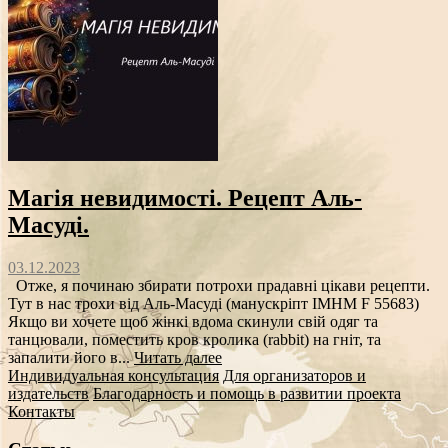
Магія невидимості. Рецепт Аль-
Масуді.
03.12.2023
Отже, я починаю збирати потрохи прадавні цікави рецепти.
Тут в нас трохи від Аль-Масуді (манускріпт IMHM F 55683)
Якщо ви хочете щоб жінкі вдома скинули свій одяг та
танцювали, поместить кров кролика (rabbit) на гніт, та
запалити його в...
Читать далее
Индивидуальная консультация
Для организаторов и
издательств
Благодарность и помощь в развитии проекта
Контакты