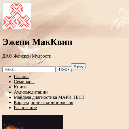
Эжени МакКвин
ДAO Женской Мудрости
Меню
Search
for:
Перейти
Главная
к
Семинары
содержанию
Книги
Аудиомедитации
Мандала диагностика МАРИ ТЕСТ
Коррекционная кинезиология
Расписание