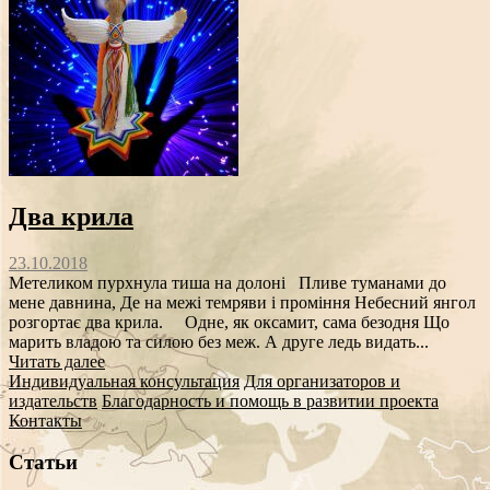
Два крила
23.10.2018
Метеликом пурхнула тиша на долоні Пливе туманами до
мене давнина, Де на межі темряви і проміння Небесний янгол
розгортає два крила. Одне, як оксамит, сама безодня Що
марить владою та силою без меж. А друге ледь видать...
Читать далее
Индивидуальная консультация
Для организаторов и
издательств
Благодарность и помощь в развитии проекта
Контакты
Статьи