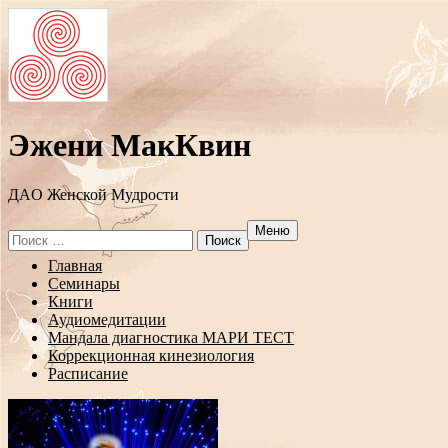
Эжени МакКвин
ДAO Женской Мудрости
Меню
Search
for:
Перейти
Главная
к
Семинары
содержанию
Книги
Аудиомедитации
Мандала диагностика МАРИ ТЕСТ
Коррекционная кинезиология
Расписание