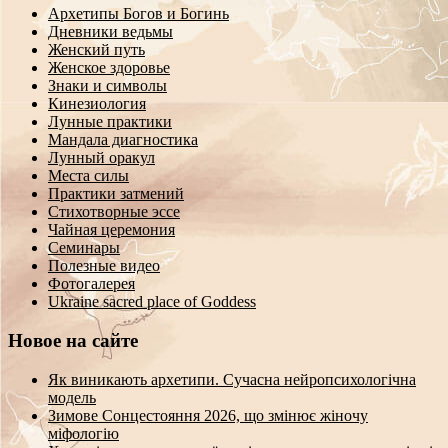
Архетипы Богов и Богинь
Дневники ведьмы
Женский путь
Женское здоровье
Знаки и символы
Кинезиология
Лунные практики
Мандала диагностика
Лунный оракул
Места силы
Практики затмений
Стихотворные эссе
Чайная церемония
Семинары
Полезные видео
Фотогалерея
Ukraine sacred place of Goddess
Новое на сайте
Як виникають архетипи. Сучасна нейропсихологічна
модель
Зимове Сонцестояння 2026, що змінює жіночу
міфологію