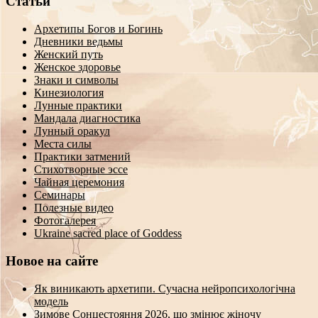
Статьи
Архетипы Богов и Богинь
Дневники ведьмы
Женский путь
Женское здоровье
Знаки и символы
Кинезиология
Лунные практики
Мандала диагностика
Лунный оракул
Места силы
Практики затмений
Стихотворные эссе
Чайная церемония
Семинары
Полезные видео
Фотогалерея
Ukraine sacred place of Goddess
Новое на сайте
Як виникають архетипи. Сучасна нейропсихологічна
модель
Зимове Сонцестояння 2026, що змінює жіночу