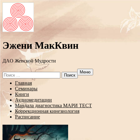
Эжени МакКвин
ДAO Женской Мудрости
Меню
Search
for:
Перейти
Главная
к
Семинары
содержанию
Книги
Аудиомедитации
Мандала диагностика МАРИ ТЕСТ
Коррекционная кинезиология
Расписание