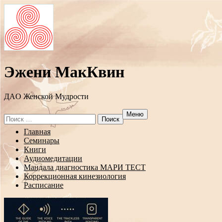
Эжени МакКвин
ДAO Женской Мудрости
Меню
Search
for:
Перейти
Главная
к
Семинары
содержанию
Книги
Аудиомедитации
Мандала диагностика МАРИ ТЕСТ
Коррекционная кинезиология
Расписание