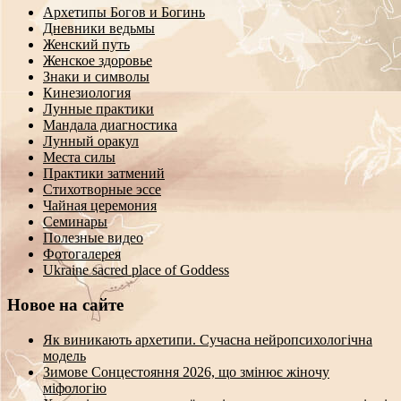
Архетипы Богов и Богинь
Дневники ведьмы
Женский путь
Женское здоровье
Знаки и символы
Кинезиология
Лунные практики
Мандала диагностика
Лунный оракул
Места силы
Практики затмений
Стихотворные эссе
Чайная церемония
Семинары
Полезные видео
Фотогалерея
Ukraine sacred place of Goddess
Новое на сайте
Як виникають архетипи. Сучасна нейропсихологічна
модель
Зимове Сонцестояння 2026, що змінює жіночу
міфологію