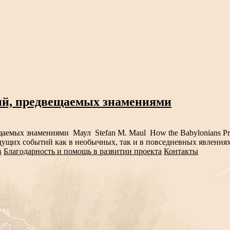
ий, предвещаемых знамениями
емых знамениями Маул Stefan M. Maul How the Babylonians Pro
щих событий как в необычных, так и в повседневных явлениях:
в
Благодарность и помощь в развитии проекта
Контакты