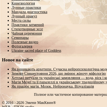
Кинезиология
Лунные практики
Мандала диагностика
Лунный оракул
Места силы
Практики затмений
Стихотворные эссе
Чайная церемония
Семинары
Полезные видео
Фотогалерея
Ukraine sacred place of Goddess
Новое на сайте
Як виникають архетипи. Сучасна нейропсихологічна мод
Зимове Сонцестояння 2026, що змінює жіночу міфологію
Хетські ритуали та українські замовляння — вода, віск і 
Магія Медеї та її паралеллі в українському традиційному 
Як працює магія. Мозок. Нейронаука. Візуалізація
Полное или частичное копирование материа
© 2016 - 2026 Эжени МакКвин®
WEB
-
ITKIN.studio