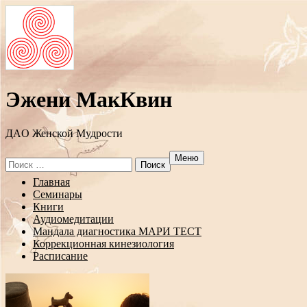
Эжени МакКвин
ДAO Женской Мудрости
Меню
Search
for:
Перейти
Главная
к
Семинары
содержанию
Книги
Аудиомедитации
Мандала диагностика МАРИ ТЕСТ
Коррекционная кинезиология
Расписание