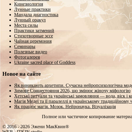
Кинезиология
Лунные практики
Мандала диагностика
Лунный оракул
Места силы
Практики затмений
Стихотворные эссе
Чайная церемония
Семинары
Полезные видео
Фотогалерея
Ukraine sacred place of Goddess
Новое на сайте
Як виникають архетипи. Сучасна нейропсихологічна мод
Зимове Сонцестояння 2026, що змінює жіночу міфологію
Хетські ритуали та українські замовляння — вода, віск і 
Магія Медеї та її паралеллі в українському традиційному 
Як працює магія. Мозок. Нейронаука. Візуалізація
Полное или частичное копирование материа
© 2016 - 2026 Эжени МакКвин®
WEB
-
ITKIN.studio