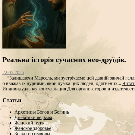
Реальна історія сучасних нео-друїдів.
22.05.2025
“Залишаючи Марсель, ми зустрічаємо цей давній звичай галлів; 
б вважав їх дурнями, якби думка цих людей, одягнених...
Читат
Индивидуальная консультация
Для организаторов и издательст
Статьи
Архетипы Богов и Богинь
Дневники ведьмы
Женский путь
Женское здоровье
Знаки и символы