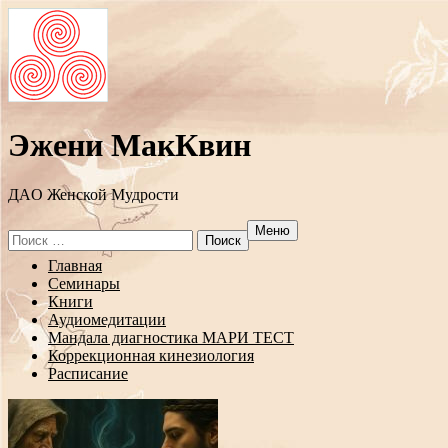
Эжени МакКвин
ДAO Женской Мудрости
Меню
Search
for:
Перейти
Главная
к
Семинары
содержанию
Книги
Аудиомедитации
Мандала диагностика МАРИ ТЕСТ
Коррекционная кинезиология
Расписание