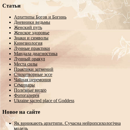
Статьи
Архетипы Богов и Богинь
Дневники ведьмы
Женский путь
Женское здоровье
Знаки и символы
Кинезиология
Лунные практики
Мандала диагностика
Лунный оракул
Места силы
Практики затмений
Стихотворные эссе
Чайная церемония
Семинары
Полезные видео
Фотогалерея
Ukraine sacred place of Goddess
Новое на сайте
Як виникають архетипи. Сучасна нейропсихологічна
модель