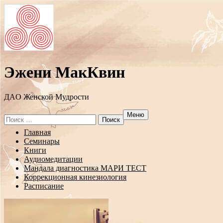
Эжени МакКвин
ДAO Женской Мудрости
Меню
Search
for:
Перейти
Главная
к
Семинары
содержанию
Книги
Аудиомедитации
Мандала диагностика МАРИ ТЕСТ
Коррекционная кинезиология
Расписание