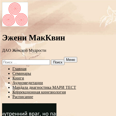
Эжени МакКвин
ДAO Женской Мудрости
Меню
Search
for:
Перейти
Главная
к
Семинары
содержанию
Книги
Аудиомедитации
Мандала диагностика МАРИ ТЕСТ
Коррекционная кинезиология
Расписание