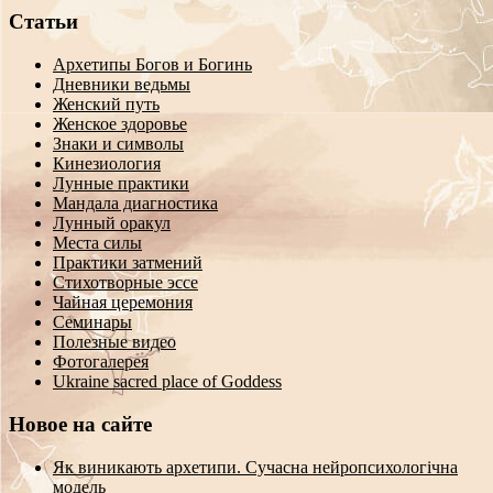
Статьи
Архетипы Богов и Богинь
Дневники ведьмы
Женский путь
Женское здоровье
Знаки и символы
Кинезиология
Лунные практики
Мандала диагностика
Лунный оракул
Места силы
Практики затмений
Стихотворные эссе
Чайная церемония
Семинары
Полезные видео
Фотогалерея
Ukraine sacred place of Goddess
Новое на сайте
Як виникають архетипи. Сучасна нейропсихологічна
модель