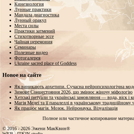
Кинезиология
Лунные практики
Мандала диагностика
Лунный оракул
Места силы
Практики затмений
Стихотворные эссе
Чайная церемония
Семинары
Полезные видео
Фотогалерея
Ukraine sacred place of Goddess
Новое на сайте
Як виникають архетипи. Сучасна нейропсихологічна мод
Зимове Сонцестояння 2026, що змінює жіночу міфологію
Хетські ритуали та українські замовляння — вода, віск і 
Магія Медеї та її паралеллі в українському традиційному 
Як працює магія. Мозок. Нейронаука. Візуалізація
Полное или частичное копирование материа
© 2016 - 2026 Эжени МакКвин®
WEB
-
ITKIN.studio