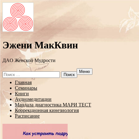
Эжени МакКвин
ДAO Женской Мудрости
Меню
Search
for:
Перейти
Главная
к
Семинары
содержанию
Книги
Аудиомедитации
Мандала диагностика МАРИ ТЕСТ
Коррекционная кинезиология
Расписание