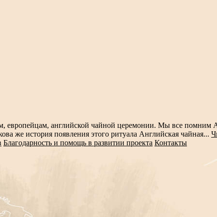
м, европейцам, английской чайной церемонии. Мы все помним А
ва же история появления этого ритуала Английская чайная...
Ч
в
Благодарность и помощь в развитии проекта
Контакты