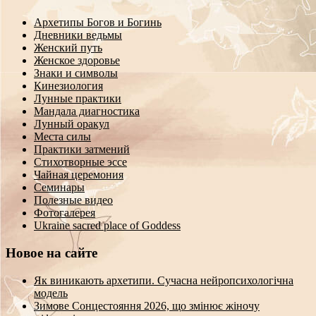
Архетипы Богов и Богинь
Дневники ведьмы
Женский путь
Женское здоровье
Знаки и символы
Кинезиология
Лунные практики
Мандала диагностика
Лунный оракул
Места силы
Практики затмений
Стихотворные эссе
Чайная церемония
Семинары
Полезные видео
Фотогалерея
Ukraine sacred place of Goddess
Новое на сайте
Як виникають архетипи. Сучасна нейропсихологічна
модель
Зимове Сонцестояння 2026, що змінює жіночу