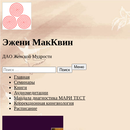
Эжени МакКвин
ДAO Женской Мудрости
Меню
Search
for:
Перейти
Главная
к
Семинары
содержанию
Книги
Аудиомедитации
Мандала диагностика МАРИ ТЕСТ
Коррекционная кинезиология
Расписание