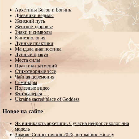
Архетипы Богов и Богинь
Дневники ведьмы
Женский путь
Женское здоровье
Знаки и символы
Кинезиология
Лунные практики
Мандала диагностика
Лунный оракул
Места силы
Практики затмений
Стихотворные эссе
Чайная церемония
Семинары
Полезные видео
Фотогалерея
Ukraine sacred place of Goddess
Новое на сайте
Як виникають архетипи. Сучасна нейропсихологічна
модель
Зимове Сонцестояння 2026, що змінює жіночу