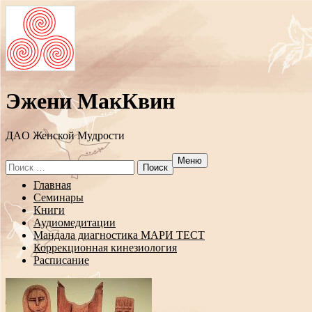
Эжени МакКвин
ДAO Женской Мудрости
Меню
Search
for:
Перейти
Главная
к
Семинары
содержанию
Книги
Аудиомедитации
Мандала диагностика МАРИ ТЕСТ
Коррекционная кинезиология
Расписание