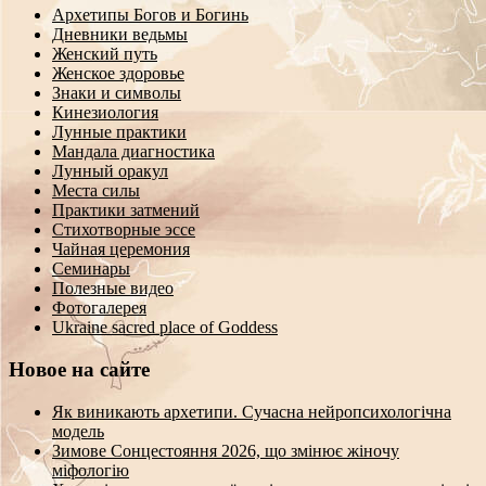
Архетипы Богов и Богинь
Дневники ведьмы
Женский путь
Женское здоровье
Знаки и символы
Кинезиология
Лунные практики
Мандала диагностика
Лунный оракул
Места силы
Практики затмений
Стихотворные эссе
Чайная церемония
Семинары
Полезные видео
Фотогалерея
Ukraine sacred place of Goddess
Новое на сайте
Як виникають архетипи. Сучасна нейропсихологічна
модель
Зимове Сонцестояння 2026, що змінює жіночу
міфологію