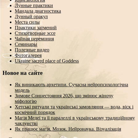
Лунные практики
Мандала диагностика
Лунный оракул
Места силы
Практики затмений
Стихотворные эссе
Чайная церемония
Семинары
Полезные видео
Фотогалерея
Ukraine sacred place of Goddess
Новое на сайте
Як виникають архетипи. Сучасна нейропсихологічна
модель
Зимове Сонцестояння 2026, що змінює жіночу
міфологію
Хетські ритуали та українські замовляння — вода, віск і
космічний порядок
Магія Медеї та її паралеллі в українському традиційному
чаклунстві
Як працює магія. Мозок. Нейронаука. Візуалізація