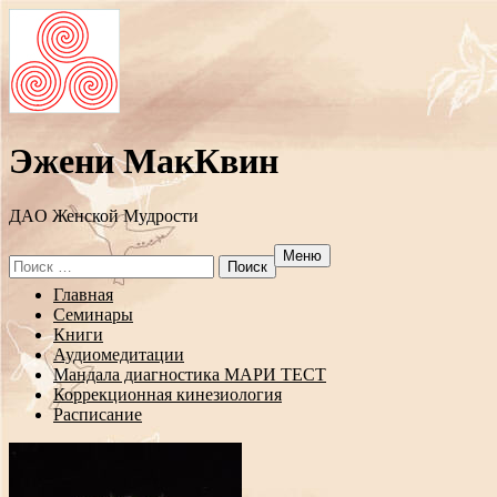
Эжени МакКвин
ДAO Женской Мудрости
Меню
Search
for:
Перейти
Главная
к
Семинары
содержанию
Книги
Аудиомедитации
Мандала диагностика МАРИ ТЕСТ
Коррекционная кинезиология
Расписание