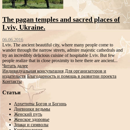
The pagan temples and sacred places of
Lviv, Ukraine.
06.06.2016
Lviv. The ancient beautiful city, where many people come to
wander through the narrow streets, admire majestic cathedrals and
try an incredibly delicious cuisine of hospitable Lviv. But few
people realize that in close proximity to here there are ancient...
Читать далее
Индивидуальная консультация
Для организаторов и
издательств
Благодарность и помощь в развитии проекта
Контакты
Статьи
Архетипы Богов и Богинь
Дневники ведьмы
Женский путь
Женское здоровье
Знаки и символы
Кинезиология