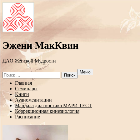
Эжени МакКвин
ДAO Женской Мудрости
Меню
Search
for:
Перейти
Главная
к
Семинары
содержанию
Книги
Аудиомедитации
Мандала диагностика МАРИ ТЕСТ
Коррекционная кинезиология
Расписание