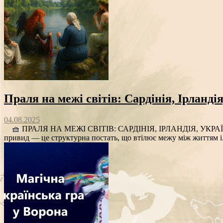
Праля на межі світів: Сардінія, Ірланді
04.08.2025
🧺 ПРАЛЯ НА МЕЖІ СВІТІВ: САРДІНІЯ, ІРЛАНДІЯ, УКРАЇНА, КО
привид — це структурна постать, що втілює межу між життям і.