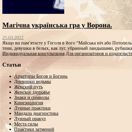
Магічна українська гра у Ворона.
25.03.2022
Якщо ви пам’ятаєте у Гоголя в його “Майська ніч або Потопель
тени, девушки в белых, как луг, убранный ландышами, рубашках
Индивидуальная консультация
Для организаторов и издательст
Статьи
Архетипы Богов и Богинь
Дневники ведьмы
Женский путь
Женское здоровье
Знаки и символы
Кинезиология
Лунные практики
Мандала диагностика
Лунный оракул
Места силы
Практики затмений