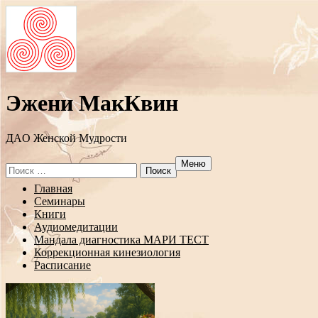
Эжени МакКвин
ДAO Женской Мудрости
Меню
Search
for:
Перейти
Главная
к
Семинары
содержанию
Книги
Аудиомедитации
Мандала диагностика МАРИ ТЕСТ
Коррекционная кинезиология
Расписание