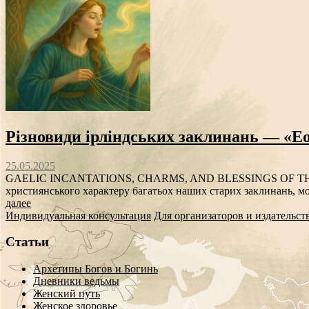
Різновиди ірліндських заклинань — «Еол
25.05.2025
GAELIC INCANTATIONS, CHARMS, AND BLESSINGS OF T
християнського характеру багатьох наших старих заклинань, мож
далее
Индивидуальная консультация
Для организаторов и издательст
Статьи
Архетипы Богов и Богинь
Дневники ведьмы
Женский путь
Женское здоровье