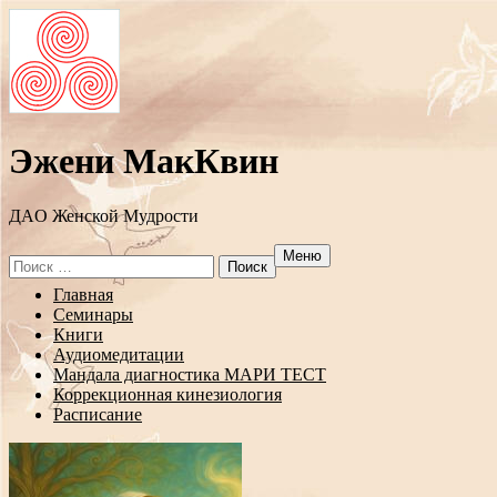
Эжени МакКвин
ДAO Женской Мудрости
Меню
Search
for:
Перейти
Главная
к
Семинары
содержанию
Книги
Аудиомедитации
Мандала диагностика МАРИ ТЕСТ
Коррекционная кинезиология
Расписание