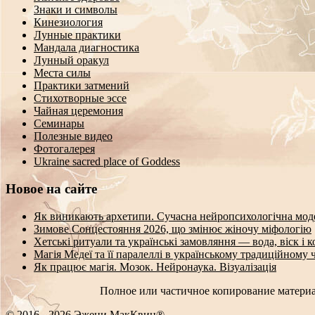
Знаки и символы
Кинезиология
Лунные практики
Мандала диагностика
Лунный оракул
Места силы
Практики затмений
Стихотворные эссе
Чайная церемония
Семинары
Полезные видео
Фотогалерея
Ukraine sacred place of Goddess
Новое на сайте
Як виникають архетипи. Сучасна нейропсихологічна мод
Зимове Сонцестояння 2026, що змінює жіночу міфологію
Хетські ритуали та українські замовляння — вода, віск і 
Магія Медеї та її паралеллі в українському традиційному 
Як працює магія. Мозок. Нейронаука. Візуалізація
Полное или частичное копирование материа
© 2016 - 2026 Эжени МакКвин®