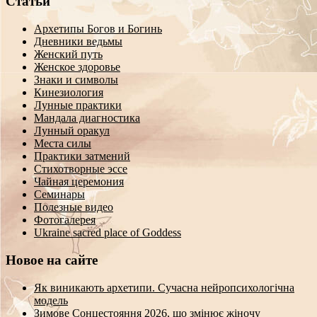
Статьи
Архетипы Богов и Богинь
Дневники ведьмы
Женский путь
Женское здоровье
Знаки и символы
Кинезиология
Лунные практики
Мандала диагностика
Лунный оракул
Места силы
Практики затмений
Стихотворные эссе
Чайная церемония
Семинары
Полезные видео
Фотогалерея
Ukraine sacred place of Goddess
Новое на сайте
Як виникають архетипи. Сучасна нейропсихологічна
модель
Зимове Сонцестояння 2026, що змінює жіночу