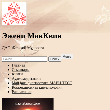
Эжени МакКвин
ДAO Женской Мудрости
Меню
Search
for:
Перейти
Главная
к
Семинары
содержанию
Книги
Аудиомедитации
Мандала диагностика МАРИ ТЕСТ
Коррекционная кинезиология
Расписание