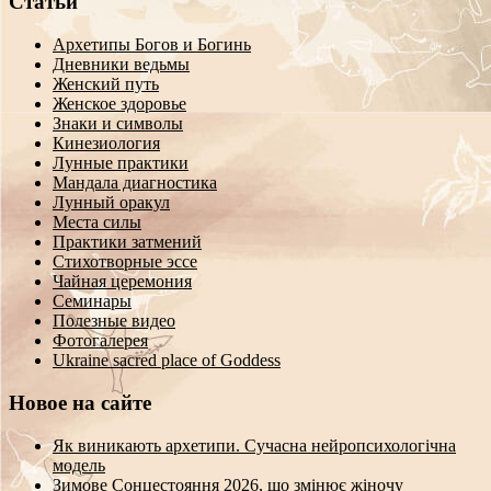
Статьи
Архетипы Богов и Богинь
Дневники ведьмы
Женский путь
Женское здоровье
Знаки и символы
Кинезиология
Лунные практики
Мандала диагностика
Лунный оракул
Места силы
Практики затмений
Стихотворные эссе
Чайная церемония
Семинары
Полезные видео
Фотогалерея
Ukraine sacred place of Goddess
Новое на сайте
Як виникають архетипи. Сучасна нейропсихологічна
модель
Зимове Сонцестояння 2026, що змінює жіночу