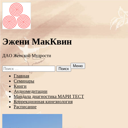
Эжени МакКвин
ДAO Женской Мудрости
Меню
Search
for:
Перейти
Главная
к
Семинары
содержанию
Книги
Аудиомедитации
Мандала диагностика МАРИ ТЕСТ
Коррекционная кинезиология
Расписание