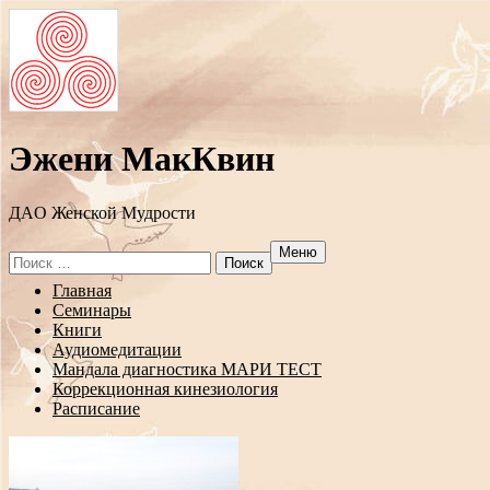
Эжени МакКвин
ДAO Женской Мудрости
Меню
Search
for:
Перейти
Главная
к
Семинары
содержанию
Книги
Аудиомедитации
Мандала диагностика МАРИ ТЕСТ
Коррекционная кинезиология
Расписание