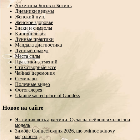
Архетипы Богов и Богинь
Дневники ведьмы
Женский путь
Женское здоровье
Знаки и символы
Кинезиология
Лунные практики
Мандала диагностика
Лунный оракул
Места силы
Практики затмений
Стихотворные эссе
Чайная церемония
Семинары
Полезные видео
Фотогалерея
Ukraine sacred place of Goddess
Новое на сайте
Як виникають архетипи. Сучасна нейропсихологічна
модель
Зимове Сонцестояння 2026, що змінює жіночу
міфологію