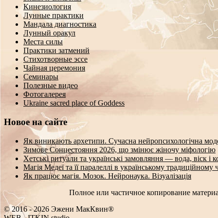
Кинезиология
Лунные практики
Мандала диагностика
Лунный оракул
Места силы
Практики затмений
Стихотворные эссе
Чайная церемония
Семинары
Полезные видео
Фотогалерея
Ukraine sacred place of Goddess
Новое на сайте
Як виникають архетипи. Сучасна нейропсихологічна мод
Зимове Сонцестояння 2026, що змінює жіночу міфологію
Хетські ритуали та українські замовляння — вода, віск і 
Магія Медеї та її паралеллі в українському традиційному 
Як працює магія. Мозок. Нейронаука. Візуалізація
Полное или частичное копирование материа
© 2016 - 2026 Эжени МакКвин®
W
[
O
-
ITKIN.studio