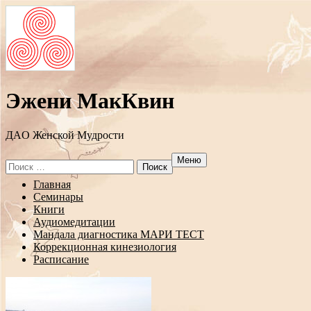
Эжени МакКвин
ДAO Женской Мудрости
Меню
Search
for:
Перейти
Главная
к
Семинары
содержанию
Книги
Аудиомедитации
Мандала диагностика МАРИ ТЕСТ
Коррекционная кинезиология
Расписание