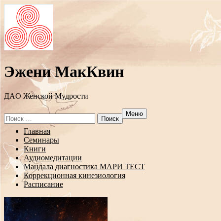
Эжени МакКвин
ДAO Женской Мудрости
Меню
Search
for:
Перейти
Главная
к
Семинары
содержанию
Книги
Аудиомедитации
Мандала диагностика МАРИ ТЕСТ
Коррекционная кинезиология
Расписание