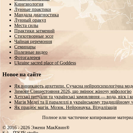
Кинезиология
Лунные практики
Мандала диагностика
Лунный оракул
Места силы
Практики затмений
Стихотворные эссе
Чайная церемония
Семинары
Полезные видео
Фотогалерея
Ukraine sacred place of Goddess
Новое на сайте
Як виникають архетипи. Сучасна нейропсихологічна мод
Зимове Сонцестояння 2026, що змінює жіночу міфологію
Хетські ритуали та українські замовляння — вода, віск і 
Магія Медеї та її паралеллі в українському традиційному 
Як працює магія. Мозок. Нейронаука. Візуалізація
Полное или частичное копирование материа
© 2016 - 2026 Эжени МакКвин®
SEO
-
ITKIN.studio