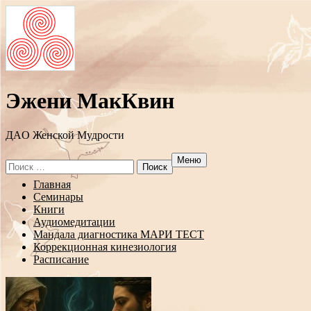
Эжени МакКвин
ДAO Женской Мудрости
Меню
Search
for:
Перейти
Главная
к
Семинары
содержанию
Книги
Аудиомедитации
Мандала диагностика МАРИ ТЕСТ
Коррекционная кинезиология
Расписание