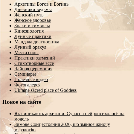
Архетипы Богов и Богинь
Дневники ведьмы
Женский путь
Женское здоровье
Знаки и символы
Кинезиология
Лунные практики
Мандала диагностика
Лунный оракул
Места силы
Практики затмений
Стихотворные эссе
Чайная церемония
Семинары
Полезные видео
Фотогалерея
Ukraine sacred place of Goddess
Новое на сайте
Як виникають архетипи. Сучасна нейропсихологічна
модель
Зимове Сонцестояння 2026, що змінює жіночу
міфологію