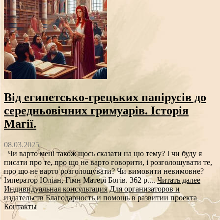
Від египетсько-грецьких папірусів до
середньовічних гримуарів. Історія
Магії.
08.03.2025
Чи варто мені також щось сказати на цю тему? І чи буду я
писати про те, про що не варто говорити, і розголошувати те,
про що не варто розголошувати? Чи вимовити невимовне?
Імператор Юліан, Гімн Матері Богів. 362 р....
Читать далее
Индивидуальная консультация
Для организаторов и
издательств
Благодарность и помощь в развитии проекта
Контакты