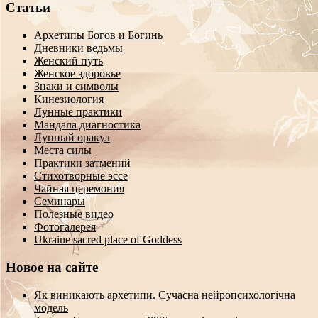
Статьи
Архетипы Богов и Богинь
Дневники ведьмы
Женский путь
Женское здоровье
Знаки и символы
Кинезиология
Лунные практики
Мандала диагностика
Лунный оракул
Места силы
Практики затмений
Стихотворные эссе
Чайная церемония
Семинары
Полезные видео
Фотогалерея
Ukraine sacred place of Goddess
Новое на сайте
Як виникають архетипи. Сучасна нейропсихологічна
модель