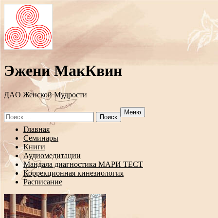
Эжени МакКвин
ДAO Женской Мудрости
Меню
Search
for:
Перейти
Главная
к
Семинары
содержанию
Книги
Аудиомедитации
Мандала диагностика МАРИ ТЕСТ
Коррекционная кинезиология
Расписание